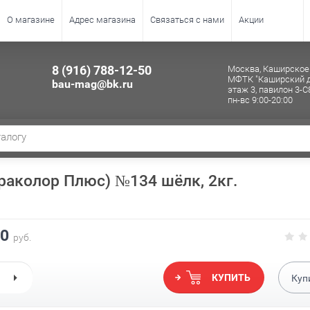
О магазине
Адрес магазина
Связаться с нами
Акции
8 (916) 788-12-50
Москва, Каширское 
МФТК "Каширский д
bau-mag@bk.ru
этаж 3, павилон 3-С
пн-вс 9:00-20:00
траколор Плюс) №134 шёлк, 2кг.
00
руб.
КУПИТЬ
Куп