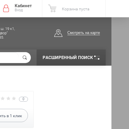
Кабинет
Корзина пуста
Вход
ш. 19 к1,
Смотреть на карте
вор"
85.
РАСШИРЕННЫЙ ПОИСК
0
ить в
1
клик