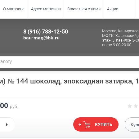
О магазине
Адрес магазина
Связаться с нами
Акции
8 (916) 788-12-50
Москва, Каширское 
МФТК "Каширский д
bau-mag@bk.ru
этаж 3, павилон 3-С
пн-вс 9:00-20:00
) № 144 шоколад, эпоксидная затирка, 1
.00
руб.
КУПИТЬ
Куп