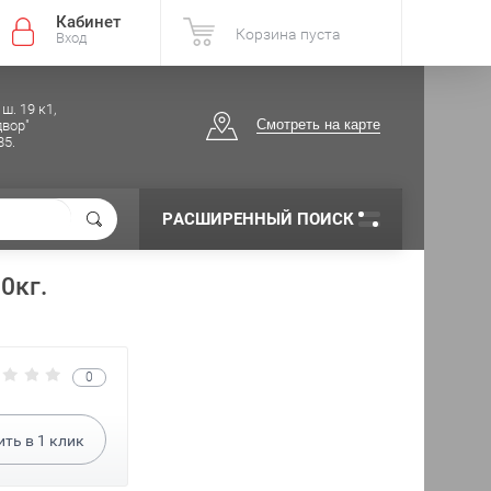
Кабинет
Корзина пуста
Вход
ш. 19 к1,
Смотреть на карте
вор"
85.
РАСШИРЕННЫЙ ПОИСК
0кг.
0
ить в
1
клик