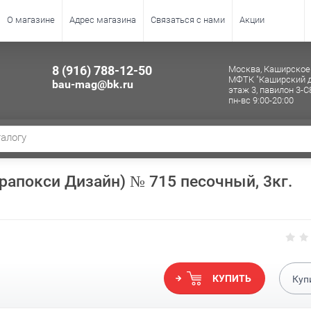
О магазине
Адрес магазина
Связаться с нами
Акции
8 (916) 788-12-50
Москва, Каширское 
МФТК "Каширский д
bau-mag@bk.ru
этаж 3, павилон 3-С
пн-вс 9:00-20:00
рапокси Дизайн) № 715 песочный, 3кг.
КУПИТЬ
Куп