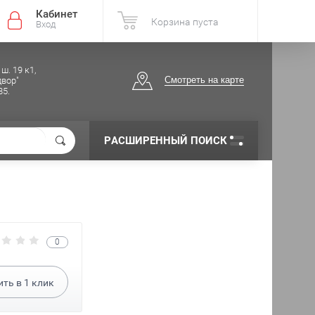
Кабинет
Корзина пуста
Вход
ш. 19 к1,
Смотреть на карте
вор"
85.
РАСШИРЕННЫЙ ПОИСК
0
ить в
1
клик