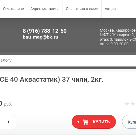
О магазине
Адрес магазина
Связаться с нами
Акции
8 (916) 788-12-50
Москва, Каширское 
МФТК "Каширский д
bau-mag@bk.ru
этаж 3, павилон 3-С
пн-вс 9:00-20:00
 СЕ 40 Аквастатик) 37 чили, 2кг.
0
руб.
КУПИТЬ
Куп