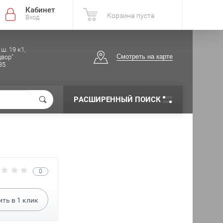
Кабинет
Корзина пуста
Вход
ш. 19 к1,
Смотреть на карте
вор"
85.
РАСШИРЕННЫЙ ПОИСК
0
ить в
1
клик